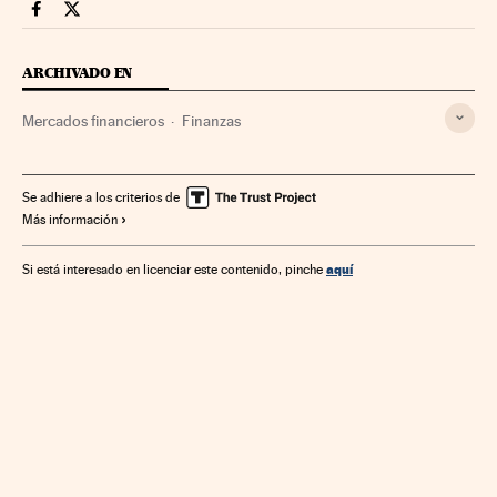
Mercados Financieros Cinco Días en Facebook
Mercados Financieros Cinco Días en Twitter
ARCHIVADO EN
Mercados financieros
Finanzas
Se adhiere a los criterios de
Más información
aquí
Si está interesado en licenciar este contenido, pinche