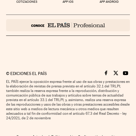
COTIZACIONES
APP IOS
APP ANDROID
©
EDICIONES EL PAÍS
Cinco Días en F
Cinco Días e
Cinco 
EL PAÍS ejerce la oposición expresa frente al uso de sus obras y prestaciones en
la elaboración de revistas de prensa prevista en el artículo 32.1 del TRLPI;
también realiza la reserva expresa frente a la reproducción, distribución y
comunicación pública de sus trabajos y artículos sobre temas de actualidad
prevista en el artículo 33.1 del TRLPI; y, asimismo, realiza una reserva expresa
de las reproducciones y usos de las obras y otras prestaciones accesibles desde
este sitio web a medios de lectura mecánica u otros medios que resulten
adecuados a tal fin de conformidad con el artículo 67.3 del Real Decreto - ley
24/2021, de 2 de noviembre