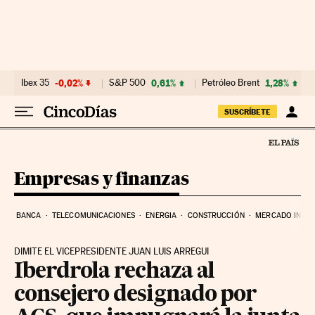
Ir al contenido
Ibex 35
-0,02%
S&P 500
0,61%
Petróleo Brent
1,28%
SUSCRÍBETE
Empresas y finanzas
BANCA
TELECOMUNICACIONES
ENERGIA
CONSTRUCCIÓN
MERCADO INMOB
DIMITE EL VICEPRESIDENTE JUAN LUIS ARREGUI
Iberdrola rechaza al
consejero designado por