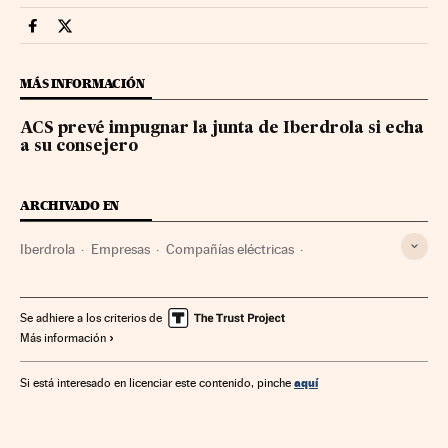
Companias Cinco Días en Facebook
Companias Cinco Días en Twitter
MÁS INFORMACIÓN
ACS prevé impugnar la junta de Iberdrola si echa
a su consejero
ARCHIVADO EN
Iberdrola
Empresas
Compañías eléctricas
Sector eléctrico
Energía eléctrica
Energía
Se adhiere a los criterios de
Más información
aquí
Si está interesado en licenciar este contenido, pinche