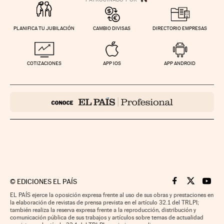
PLANIFICA TU JUBILACIÓN
CAMBIO DIVISAS
DIRECTORIO EMPRESAS
COTIZACIONES
APP IOS
APP ANDROID
©
EDICIONES EL PAÍS
Cinco Días en F
Cinco Días e
Cinco 
EL PAÍS ejerce la oposición expresa frente al uso de sus obras y prestaciones en
la elaboración de revistas de prensa prevista en el artículo 32.1 del TRLPI;
también realiza la reserva expresa frente a la reproducción, distribución y
comunicación pública de sus trabajos y artículos sobre temas de actualidad