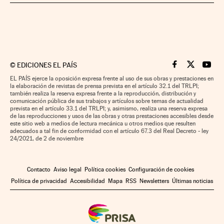
©
EDICIONES EL PAÍS
Cinco Días en F
Cinco Días e
Cinco 
EL PAÍS ejerce la oposición expresa frente al uso de sus obras y prestaciones en
la elaboración de revistas de prensa prevista en el artículo 32.1 del TRLPI;
también realiza la reserva expresa frente a la reproducción, distribución y
comunicación pública de sus trabajos y artículos sobre temas de actualidad
prevista en el artículo 33.1 del TRLPI; y, asimismo, realiza una reserva expresa
de las reproducciones y usos de las obras y otras prestaciones accesibles desde
este sitio web a medios de lectura mecánica u otros medios que resulten
adecuados a tal fin de conformidad con el artículo 67.3 del Real Decreto - ley
24/2021, de 2 de noviembre
Contacto
Aviso legal
Política cookies
Configuración de cookies
Política de privacidad
Accesibilidad
Mapa
RSS
Newsletters
Últimas noticias