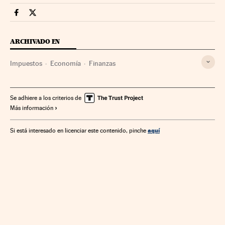
Economia Cinco Días en Facebook
Economia Cinco Días en Twitter
ARCHIVADO EN
Impuestos
Economía
Finanzas
Se adhiere a los criterios de
Más información
aquí
Si está interesado en licenciar este contenido, pinche