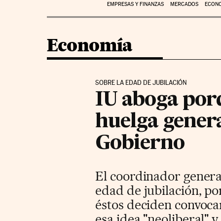
EMPRESAS Y FINANZAS
MERCADOS
ECON
Economía
SOBRE LA EDAD DE JUBILACIÓN
IU aboga por
huelga genera
Gobierno
El coordinador general
edad de jubilación, por
éstos deciden convocar
esa idea "neoliberal" y