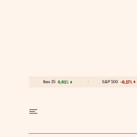
Ir al contenido
Ibex 35
0,61%
S&P 500
-0,17%