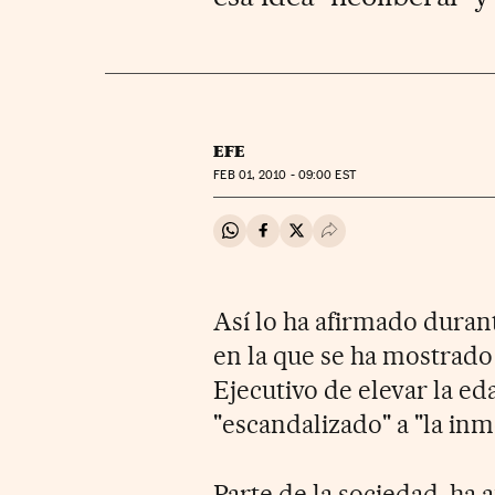
EFE
FEB
01, 2010 - 09:00
EST
Compartir en Whatsapp
Compartir en Facebook
Compartir en Twitter
Desplegar Redes Soci
Así lo ha afirmado duran
en la que se ha mostrado
Ejecutivo de elevar la ed
"escandalizado" a "la in
Parte de la sociedad, ha 