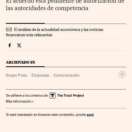
El acuerdo está pendiente de autorización de
las autoridades de competencia
El análisis de la actualidad económica y las noticias
financieras más relevantes
Companias Cinco Días en Facebook
Companias Cinco Días en Twitter
ARCHIVADO EN
Grupo Prisa
Empresas
Comunicación
Se adhiere a los criterios de
Más información
aquí
Si está interesado en licenciar este contenido, pinche