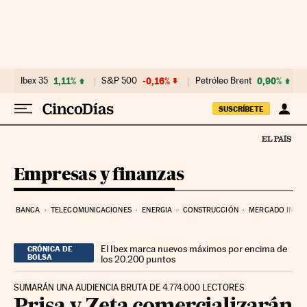
Ir al contenido
Ibex 35
1,11%
S&P 500
-0,16%
Petróleo Brent
0,90%
SUSCRÍBETE
Empresas y finanzas
BANCA
TELECOMUNICACIONES
ENERGIA
CONSTRUCCIÓN
MERCADO INMOB
El Ibex marca nuevos máximos por encima de
CRÓNICA DE
BOLSA
los 20.200 puntos
SUMARÁN UNA AUDIENCIA BRUTA DE 4.774.000 LECTORES