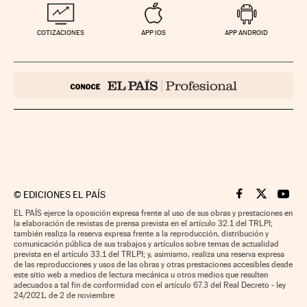
COTIZACIONES
APP IOS
APP ANDROID
©
EDICIONES EL PAÍS
Cinco Días en F
Cinco Días e
Cinco 
EL PAÍS ejerce la oposición expresa frente al uso de sus obras y prestaciones en
la elaboración de revistas de prensa prevista en el artículo 32.1 del TRLPI;
también realiza la reserva expresa frente a la reproducción, distribución y
comunicación pública de sus trabajos y artículos sobre temas de actualidad
prevista en el artículo 33.1 del TRLPI; y, asimismo, realiza una reserva expresa
de las reproducciones y usos de las obras y otras prestaciones accesibles desde
este sitio web a medios de lectura mecánica u otros medios que resulten
adecuados a tal fin de conformidad con el artículo 67.3 del Real Decreto - ley
24/2021, de 2 de noviembre