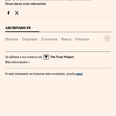
financieras más relevantes
Companias Cinco Días en Facebook
Companias Cinco Días en Twitter
ARCHIVADO EN
Dinamia
Empresas
Economía
Banca
Finanzas
Se adhiere a los criterios de
Más información
aquí
Si está interesado en licenciar este contenido, pinche