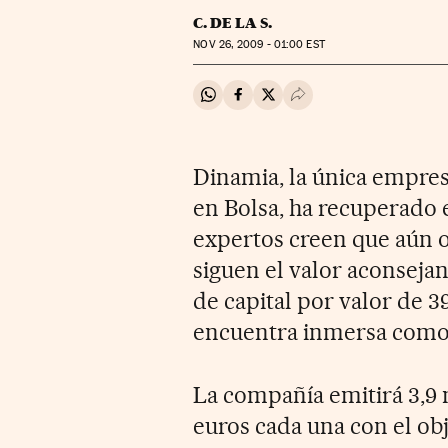
C. DE LA S.
NOV
26, 2009 - 01:00
EST
Compartir en Whatsapp
Compartir en Facebook
Compartir en Twitter
Desplegar Redes Soci
Dinamia, la única empres
en Bolsa, ha recuperado 
expertos creen que aún of
siguen el valor aconseja
de capital por valor de 3
encuentra inmersa como 
La compañía emitirá 3,9 
euros cada una con el obj