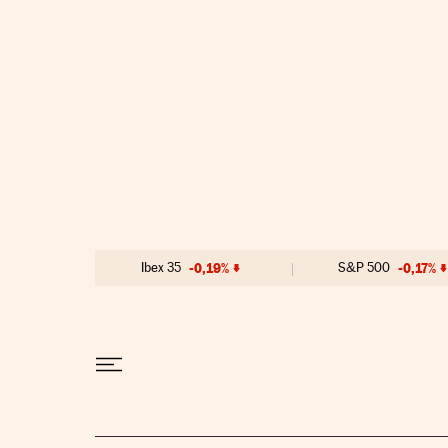
Ir al contenido
Ibex 35
-0,19%
S&P 500
-0,17%