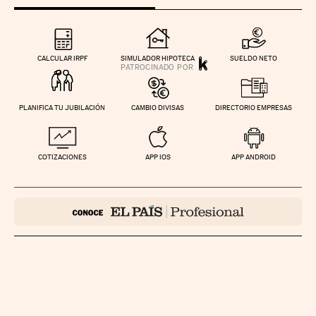
CALCULAR IRPF
SIMULADOR HIPOTECA
SUELDO NETO
PLANIFICA TU JUBILACIÓN
CAMBIO DIVISAS
DIRECTORIO EMPRESAS
COTIZACIONES
APP IOS
APP ANDROID