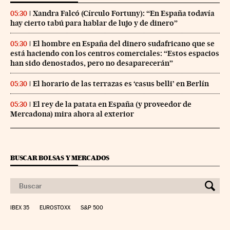
Xandra Falcó (Círculo Fortuny): “En España todavía
05:30
hay cierto tabú para hablar de lujo y de dinero”
El hombre en España del dinero sudafricano que se
05:30
está haciendo con los centros comerciales: “Estos espacios
han sido denostados, pero no desaparecerán”
El horario de las terrazas es ‘casus belli’ en Berlín
05:30
El rey de la patata en España (y proveedor de
05:30
Mercadona) mira ahora al exterior
BUSCAR BOLSAS Y MERCADOS
IBEX 35
EUROSTOXX
S&P 500