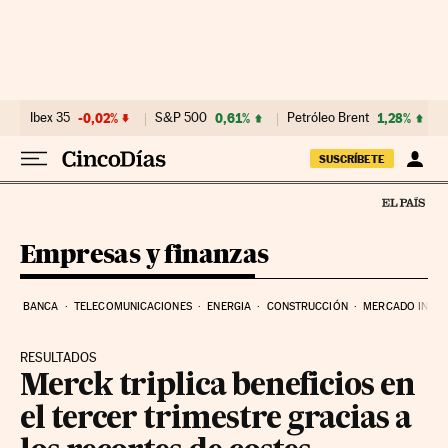
Ir al contenido
Ibex 35
-0,02%
S&P 500
0,61%
Petróleo Brent
1,28%
SUSCRÍBETE
Empresas y finanzas
BANCA
TELECOMUNICACIONES
ENERGIA
CONSTRUCCIÓN
MERCADO INMOB
RESULTADOS
Merck triplica beneficios en
el tercer trimestre gracias a