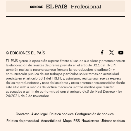
©
EDICIONES EL PAÍS
Cinco Días en F
Cinco Días e
Cinco 
EL PAÍS ejerce la oposición expresa frente al uso de sus obras y prestaciones en
la elaboración de revistas de prensa prevista en el artículo 32.1 del TRLPI;
también realiza la reserva expresa frente a la reproducción, distribución y
comunicación pública de sus trabajos y artículos sobre temas de actualidad
prevista en el artículo 33.1 del TRLPI; y, asimismo, realiza una reserva expresa
de las reproducciones y usos de las obras y otras prestaciones accesibles desde
este sitio web a medios de lectura mecánica u otros medios que resulten
adecuados a tal fin de conformidad con el artículo 67.3 del Real Decreto - ley
24/2021, de 2 de noviembre
Contacto
Aviso legal
Política cookies
Configuración de cookies
Política de privacidad
Accesibilidad
Mapa
RSS
Newsletters
Últimas noticias