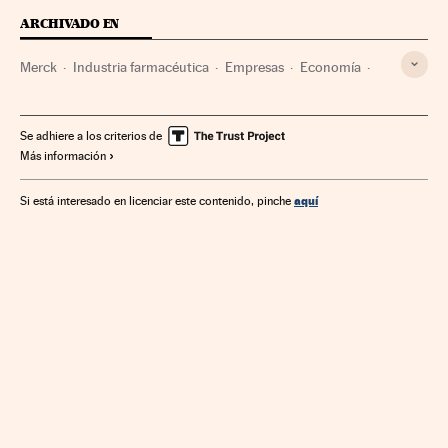
ARCHIVADO EN
Merck
Industria farmacéutica
Empresas
Economía
Industria
Farmacia
Medicina
Salud
Se adhiere a los criterios de
Más información
aquí
Si está interesado en licenciar este contenido, pinche