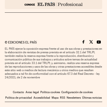
©
EDICIONES EL PAÍS
Cinco Días en F
Cinco Días e
Cinco 
EL PAÍS ejerce la oposición expresa frente al uso de sus obras y prestaciones en
la elaboración de revistas de prensa prevista en el artículo 32.1 del TRLPI;
también realiza la reserva expresa frente a la reproducción, distribución y
comunicación pública de sus trabajos y artículos sobre temas de actualidad
prevista en el artículo 33.1 del TRLPI; y, asimismo, realiza una reserva expresa
de las reproducciones y usos de las obras y otras prestaciones accesibles desde
este sitio web a medios de lectura mecánica u otros medios que resulten
adecuados a tal fin de conformidad con el artículo 67.3 del Real Decreto - ley
24/2021, de 2 de noviembre
Contacto
Aviso legal
Política cookies
Configuración de cookies
Política de privacidad
Accesibilidad
Mapa
RSS
Newsletters
Últimas noticias