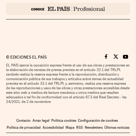
©
EDICIONES EL PAÍS
Cinco Días en F
Cinco Días e
Cinco 
EL PAÍS ejerce la oposición expresa frente al uso de sus obras y prestaciones en
la elaboración de revistas de prensa prevista en el artículo 32.1 del TRLPI;
también realiza la reserva expresa frente a la reproducción, distribución y
comunicación pública de sus trabajos y artículos sobre temas de actualidad
prevista en el artículo 33.1 del TRLPI; y, asimismo, realiza una reserva expresa
de las reproducciones y usos de las obras y otras prestaciones accesibles desde
este sitio web a medios de lectura mecánica u otros medios que resulten
adecuados a tal fin de conformidad con el artículo 67.3 del Real Decreto - ley
24/2021, de 2 de noviembre
Contacto
Aviso legal
Política cookies
Configuración de cookies
Política de privacidad
Accesibilidad
Mapa
RSS
Newsletters
Últimas noticias