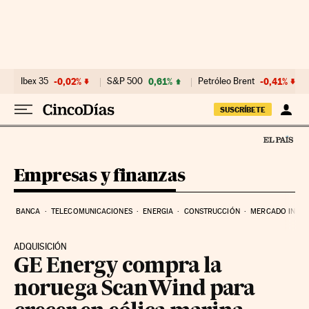
Ir al contenido
Ibex 35
-0,02%
S&P 500
0,61%
Petróleo Brent
-0,41%
SUSCRÍBETE
Empresas y finanzas
BANCA
TELECOMUNICACIONES
ENERGIA
CONSTRUCCIÓN
MERCADO INMOB
ADQUISICIÓN
GE Energy compra la
noruega ScanWind para