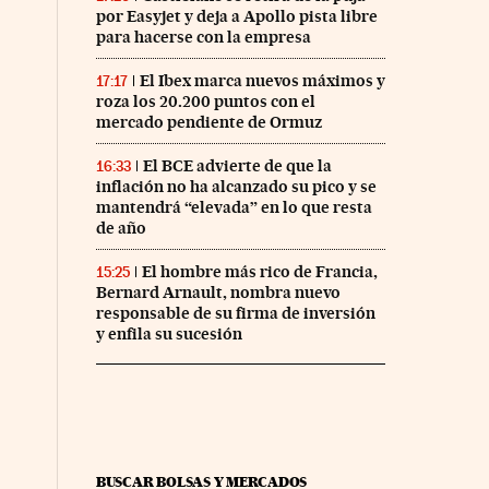
por Easyjet y deja a Apollo pista libre
para hacerse con la empresa
El Ibex marca nuevos máximos y
17:17
roza los 20.200 puntos con el
mercado pendiente de Ormuz
El BCE advierte de que la
16:33
nco Días en Facebook
s Cinco Días en Twitter
inflación no ha alcanzado su pico y se
mantendrá “elevada” en lo que resta
de año
El hombre más rico de Francia,
15:25
Bernard Arnault, nombra nuevo
responsable de su firma de inversión
y enfila su sucesión
BUSCAR BOLSAS Y MERCADOS