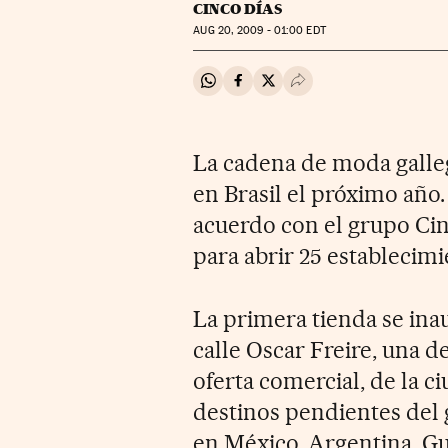
CINCO DÍAS
AUG
20, 2009 - 01:00
EDT
Compartir en Whatsapp
Compartir en Facebook
Compartir en Twitter
Desplegar Redes Soci
La cadena de moda gall
en Brasil el próximo año. 
acuerdo con el grupo Cine
para abrir 25 establecim
La primera tienda se ina
calle Oscar Freire, una d
oferta comercial, de la ci
destinos pendientes del 
en México, Argentina, Gu