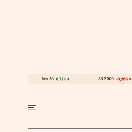
Ir al contenido
Ibex 35
0,72%
S&P 500
-0,16%