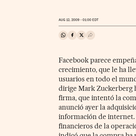
AUG
12, 2009 - 01:00
EDT
Compartir en Whatsapp
Compartir en Facebook
Compartir en Twitter
Desplegar Redes Soci
Facebook parece empeñad
crecimiento, que le ha ll
usuarios en todo el mund
dirige Mark Zuckerberg h
firma, que intentó la co
anunció ayer la adquisic
información de internet.
financieros de la operaci
indicó que la compra ha 