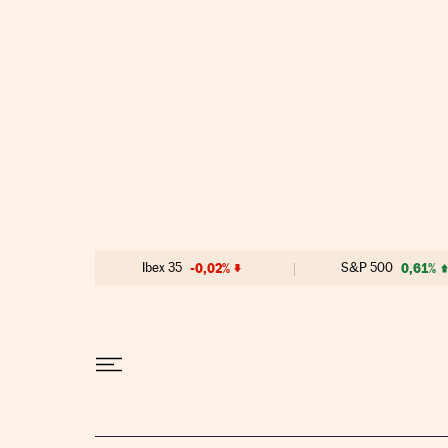
Ir al contenido
Ibex 35
-0,02%
S&P 500
0,61%