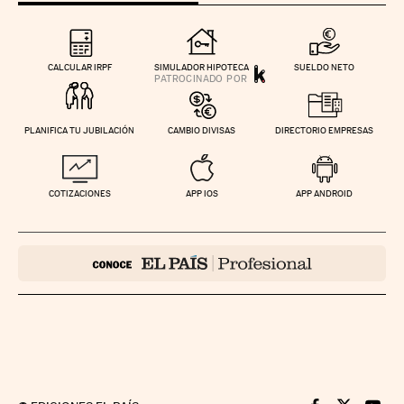
CALCULAR IRPF
SIMULADOR HIPOTECA
SUELDO NETO
PLANIFICA TU JUBILACIÓN
CAMBIO DIVISAS
DIRECTORIO EMPRESAS
COTIZACIONES
APP IOS
APP ANDROID