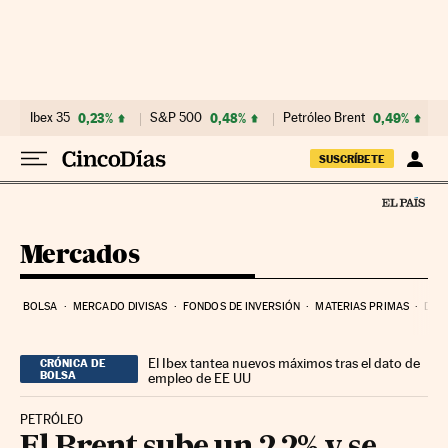
Ir al contenido
Ibex 35
0,23%
S&P 500
0,48%
Petróleo Brent
0,49%
SUSCRÍBETE
Mercados
BOLSA
MERCADO DIVISAS
FONDOS DE INVERSIÓN
MATERIAS PRIMAS
DEU
El Ibex tantea nuevos máximos tras el dato de
CRÓNICA DE
BOLSA
empleo de EE UU
PETRÓLEO