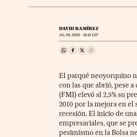
DAVID RAMÍREZ
JUL
08, 2009 - 16:10
EDT
Compartir en Whatsapp
Compartir en Facebook
Compartir en Twitter
Desplegar Redes Soci
El parqué neoyorquino n
con las que abrió, pese 
(FMI) elevó al 2,5% su p
2010 por la mejora en el 
recesión. El inicio de u
empresariales, que se prev
pesimismo en la Bolsa n