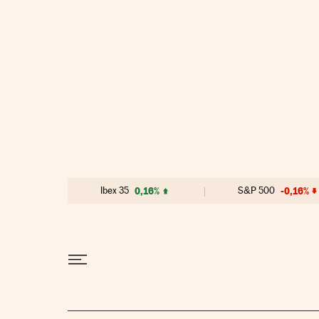
Ir al contenido
Ibex 35
0,16%
S&P 500
-0,16%