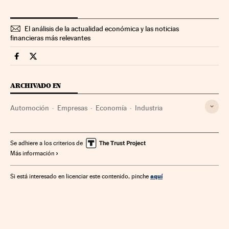
El análisis de la actualidad económica y las noticias
financieras más relevantes
Companias Cinco Días en Facebook
Companias Cinco Días en Twitter
ARCHIVADO EN
Automoción
Empresas
Economía
Industria
Se adhiere a los criterios de
Más información
aquí
Si está interesado en licenciar este contenido, pinche