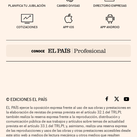
PLANIFICA TU JUBILACIÓN
CAMBIO DIVISAS
DIRECTORIO EMPRESAS
COTIZACIONES
APP IOS
APP ANDROID
©
EDICIONES EL PAÍS
Cinco Días en F
Cinco Días e
Cinco 
EL PAÍS ejerce la oposición expresa frente al uso de sus obras y prestaciones en
la elaboración de revistas de prensa prevista en el artículo 32.1 del TRLPI;
también realiza la reserva expresa frente a la reproducción, distribución y
comunicación pública de sus trabajos y artículos sobre temas de actualidad
prevista en el artículo 33.1 del TRLPI; y, asimismo, realiza una reserva expresa
de las reproducciones y usos de las obras y otras prestaciones accesibles desde
este sitio web a medios de lectura mecánica u otros medios que resulten