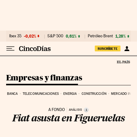
Ir al contenido
Ibex 35
-0,02%
S&P 500
0,61%
Petróleo Brent
1,28%
SUSCRÍBETE
Empresas y finanzas
BANCA
TELECOMUNICACIONES
ENERGIA
CONSTRUCCIÓN
MERCADO INMOB
A FONDO
i
ANÁLISIS
Fiat asusta en Figueruelas