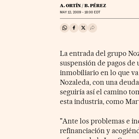
A. ORTÍN / B. PÉREZ
MAY
12, 2009 - 18:00
EDT
Compartir en Whatsapp
Compartir en Facebook
Compartir en Twitter
Desplegar Redes Soci
La entrada del grupo Noz
suspensión de pagos de 
inmobiliario en lo que va
Nozaleda, con una deuda 
seguiría así el camino t
esta industria, como Mar
"Ante los problemas e in
refinanciación y acogiénd