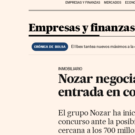
EMPRESAS Y FINANZAS
MERCADOS
ECON
Empresas y finanzas
El Ibex tantea nuevos máximos a la
CRÓNICA DE BOLSA
INMOBILIARIO
Nozar negocia
entrada en c
El grupo Nozar ha inic
concurso ante la posib
cercana a los 700 mill