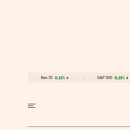
Ir al contenido
Ibex 35
0,13%
S&P 500
0,23%