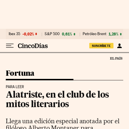
Ir al contenido
Ibex 35
-0,02%
S&P 500
0,61%
Petróleo Brent
1,28%
SUSCRÍBETE
Fortuna
PARA LEER
Alatriste, en el club de los
mitos literarios
Llega una edición especial anotada por el
filólogo Alberto Montaner para