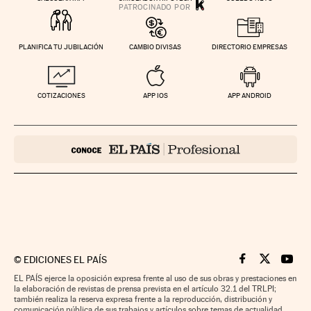
PLANIFICA TU JUBILACIÓN
CAMBIO DIVISAS
DIRECTORIO EMPRESAS
COTIZACIONES
APP IOS
APP ANDROID
©
EDICIONES EL PAÍS
Cinco Días en F
Cinco Días e
Cinco 
EL PAÍS ejerce la oposición expresa frente al uso de sus obras y prestaciones en
la elaboración de revistas de prensa prevista en el artículo 32.1 del TRLPI;
también realiza la reserva expresa frente a la reproducción, distribución y
comunicación pública de sus trabajos y artículos sobre temas de actualidad