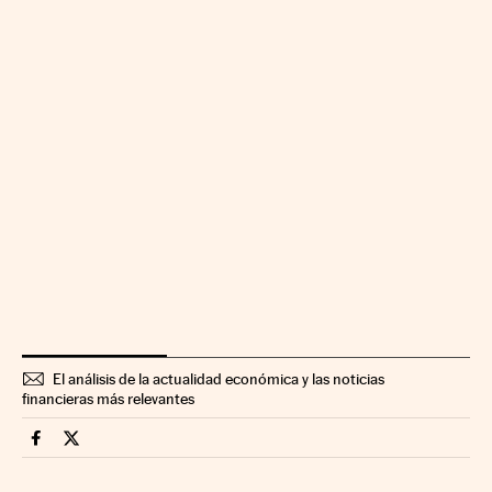
El análisis de la actualidad económica y las noticias
financieras más relevantes
Mercados Financieros Cinco Días en Facebook
Mercados Financieros Cinco Días en Twitter