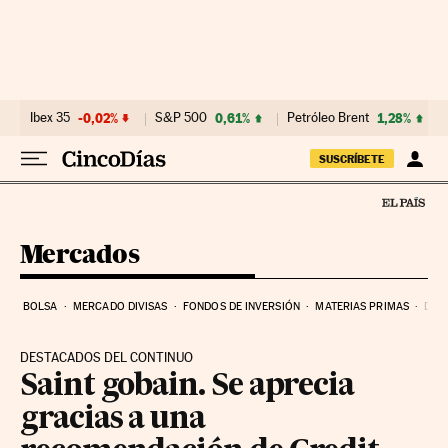
Ir al contenido
Ibex 35
-0,02%
S&P 500
0,61%
Petróleo Brent
1,28%
SUSCRÍBETE
Mercados
BOLSA
MERCADO DIVISAS
FONDOS DE INVERSIÓN
MATERIAS PRIMAS
DEU
DESTACADOS DEL CONTINUO
Saint gobain. Se aprecia
gracias a una