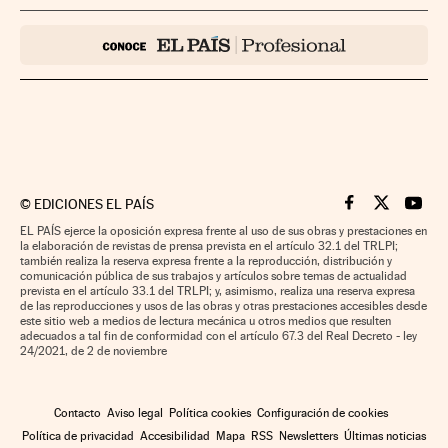
©
EDICIONES EL PAÍS
Cinco Días en F
Cinco Días e
Cinco 
EL PAÍS ejerce la oposición expresa frente al uso de sus obras y prestaciones en
la elaboración de revistas de prensa prevista en el artículo 32.1 del TRLPI;
también realiza la reserva expresa frente a la reproducción, distribución y
comunicación pública de sus trabajos y artículos sobre temas de actualidad
prevista en el artículo 33.1 del TRLPI; y, asimismo, realiza una reserva expresa
de las reproducciones y usos de las obras y otras prestaciones accesibles desde
este sitio web a medios de lectura mecánica u otros medios que resulten
adecuados a tal fin de conformidad con el artículo 67.3 del Real Decreto - ley
24/2021, de 2 de noviembre
Contacto
Aviso legal
Política cookies
Configuración de cookies
Política de privacidad
Accesibilidad
Mapa
RSS
Newsletters
Últimas noticias