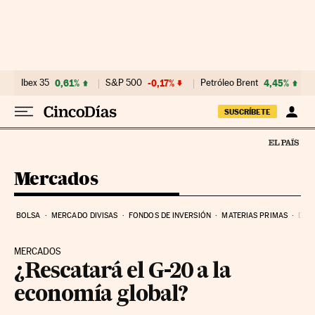
Ir al contenido
Ibex 35
0,61%
S&P 500
-0,17%
Petróleo Brent
4,45%
SUSCRÍBETE
Mercados
BOLSA
MERCADO DIVISAS
FONDOS DE INVERSIÓN
MATERIAS PRIMAS
DEU
MERCADOS
¿Rescatará el G-20 a la
economía global?