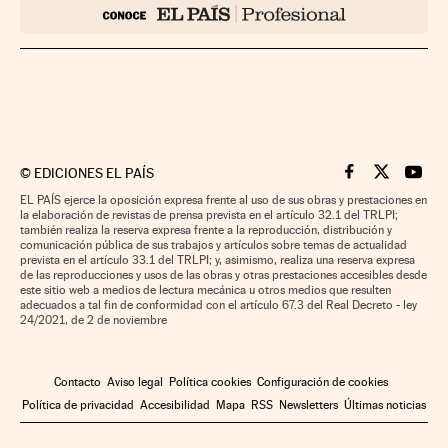
©
EDICIONES EL PAÍS
Cinco Días en F
Cinco Días e
Cinco 
EL PAÍS ejerce la oposición expresa frente al uso de sus obras y prestaciones en
la elaboración de revistas de prensa prevista en el artículo 32.1 del TRLPI;
también realiza la reserva expresa frente a la reproducción, distribución y
comunicación pública de sus trabajos y artículos sobre temas de actualidad
prevista en el artículo 33.1 del TRLPI; y, asimismo, realiza una reserva expresa
de las reproducciones y usos de las obras y otras prestaciones accesibles desde
este sitio web a medios de lectura mecánica u otros medios que resulten
adecuados a tal fin de conformidad con el artículo 67.3 del Real Decreto - ley
24/2021, de 2 de noviembre
Contacto
Aviso legal
Política cookies
Configuración de cookies
Política de privacidad
Accesibilidad
Mapa
RSS
Newsletters
Últimas noticias