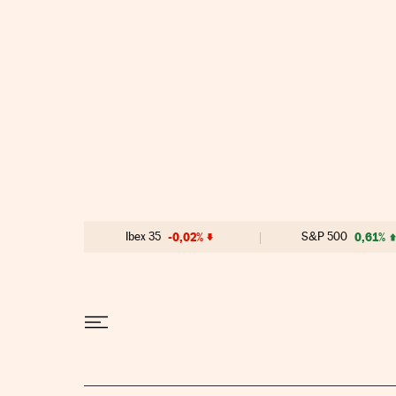
Ir al contenido
Ibex 35
-0,02%
S&P 500
0,61%