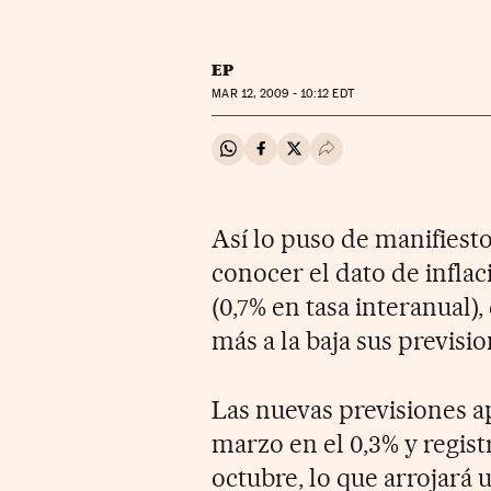
EP
MAR
12, 2009 - 10:12
EDT
Compartir en Whatsapp
Compartir en Facebook
Compartir en Twitter
Desplegar Redes Soci
Así lo puso de manifiest
conocer el dato de infla
(0,7% en tasa interanual),
más a la baja sus previsio
Las nuevas previsiones ap
marzo en el 0,3% y regist
octubre, lo que arrojará 