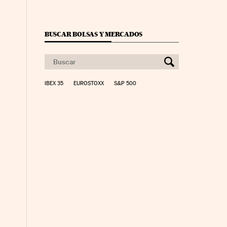
BUSCAR BOLSAS Y MERCADOS
IBEX 35
EUROSTOXX
S&P 500
co Días en Facebook
 Cinco Días en Twitter