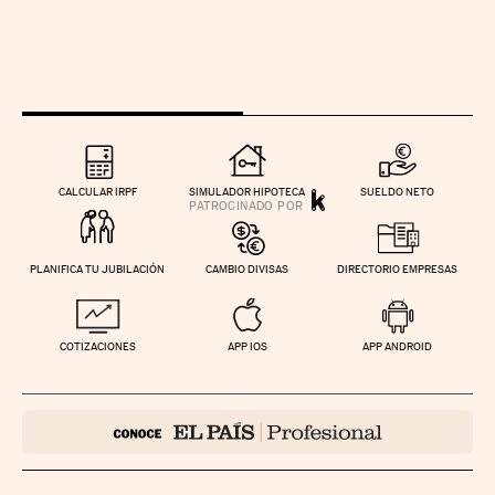
CALCULAR IRPF
SIMULADOR HIPOTECA
SUELDO NETO
PLANIFICA TU JUBILACIÓN
CAMBIO DIVISAS
DIRECTORIO EMPRESAS
COTIZACIONES
APP IOS
APP ANDROID