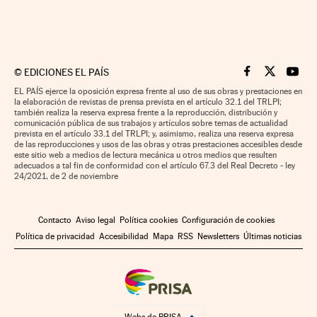
©
EDICIONES EL PAÍS
Cinco Días en F
Cinco Días e
Cinco 
EL PAÍS ejerce la oposición expresa frente al uso de sus obras y prestaciones en
la elaboración de revistas de prensa prevista en el artículo 32.1 del TRLPI;
también realiza la reserva expresa frente a la reproducción, distribución y
comunicación pública de sus trabajos y artículos sobre temas de actualidad
prevista en el artículo 33.1 del TRLPI; y, asimismo, realiza una reserva expresa
de las reproducciones y usos de las obras y otras prestaciones accesibles desde
este sitio web a medios de lectura mecánica u otros medios que resulten
adecuados a tal fin de conformidad con el artículo 67.3 del Real Decreto - ley
24/2021, de 2 de noviembre
Contacto
Aviso legal
Política cookies
Configuración de cookies
Política de privacidad
Accesibilidad
Mapa
RSS
Newsletters
Últimas noticias
Webs de PRISA