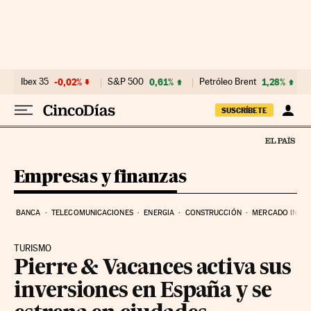
Ir al contenido
Ibex 35
-0,02%
S&P 500
0,61%
Petróleo Brent
1,28%
SUSCRÍBETE
Empresas y finanzas
BANCA
TELECOMUNICACIONES
ENERGIA
CONSTRUCCIÓN
MERCADO INMOB
TURISMO
Pierre & Vacances activa sus
inversiones en España y se