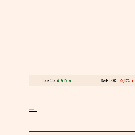
Ir al contenido
Ibex 35
0,61%
S&P 500
-0,17%