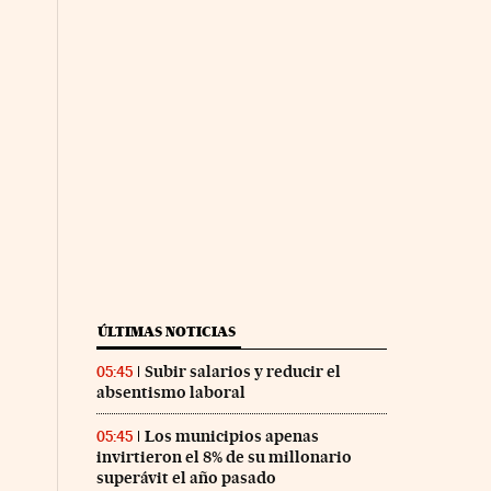
ÚLTIMAS NOTICIAS
nco Días en Facebook
s Cinco Días en Twitter
Subir salarios y reducir el
05:45
absentismo laboral
Los municipios apenas
05:45
invirtieron el 8% de su millonario
superávit el año pasado