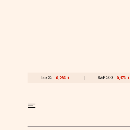
Ir al contenido
Ibex 35
-0,26%
S&P 500
-0,17%