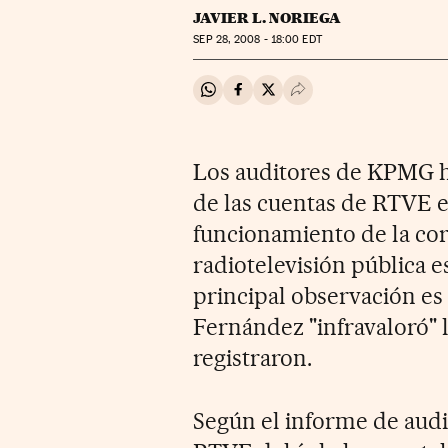
JAVIER L. NORIEGA
SEP
28, 2008 - 18:00
EDT
Compartir en Whatsapp
Compartir en Facebook
Compartir en Twitter
Desplegar Redes Soci
Los auditores de KPMG h
de las cuentas de RTVE en
funcionamiento de la cor
radiotelevisión pública 
principal observación es
Fernández "infravaloró" 
registraron.
Según el informe de audit