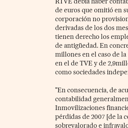
RTVE debía haber contabi
de euros que omitió en su
corporación no provision
derivadas de los dos me
tienen derecho los empl
de antigüedad. En concret
millones en el caso de la
en el de TVE y de 2,9mil
como sociedades indepe
"En consecuencia, de ac
contabilidad generalment
Inmovilizaciones financie
pérdidas de 2007 [de la
sobrevalorado e infraval