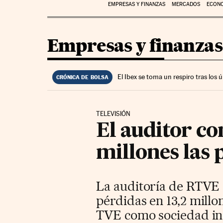
EMPRESAS Y FINANZAS
MERCADOS
ECON
Empresas y finanzas
El Ibex se toma un respiro tras los
CRÓNICA DE BOLSA
TELEVISIÓN
El auditor co
millones las 
La auditoría de RTVE e
pérdidas en 13,2 millo
TVE como sociedad ind