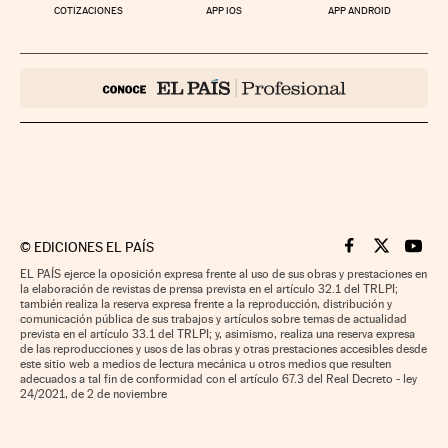
COTIZACIONES
APP IOS
APP ANDROID
©
EDICIONES EL PAÍS
Cinco Días en F
Cinco Días e
Cinco 
EL PAÍS ejerce la oposición expresa frente al uso de sus obras y prestaciones en
la elaboración de revistas de prensa prevista en el artículo 32.1 del TRLPI;
también realiza la reserva expresa frente a la reproducción, distribución y
comunicación pública de sus trabajos y artículos sobre temas de actualidad
prevista en el artículo 33.1 del TRLPI; y, asimismo, realiza una reserva expresa
de las reproducciones y usos de las obras y otras prestaciones accesibles desde
este sitio web a medios de lectura mecánica u otros medios que resulten
adecuados a tal fin de conformidad con el artículo 67.3 del Real Decreto - ley
24/2021, de 2 de noviembre