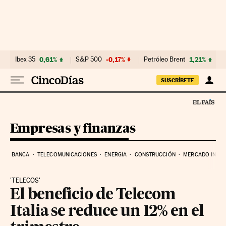
Ir al contenido
Ibex 35
0,61%
S&P 500
-0,17%
Petróleo Brent
1,21%
SUSCRÍBETE
Empresas y finanzas
BANCA
TELECOMUNICACIONES
ENERGIA
CONSTRUCCIÓN
MERCADO INMOB
'TELECOS'
El beneficio de Telecom
Italia se reduce un 12% en el