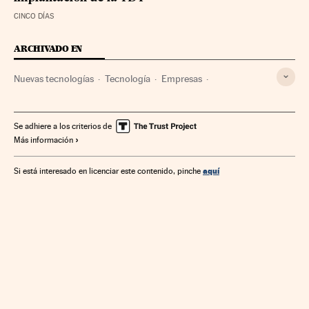
CINCO DÍAS
ARCHIVADO EN
Nuevas tecnologías
Tecnología
Empresas
Telecomunicaciones
Economía
Ciencia
Comunicaciones
Se adhiere a los criterios de
Más información
aquí
Si está interesado en licenciar este contenido, pinche