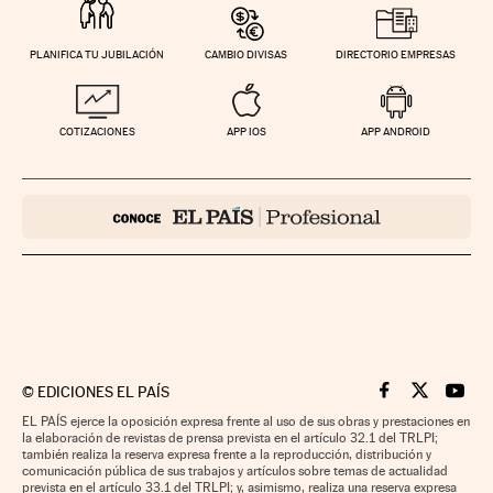
PLANIFICA TU JUBILACIÓN
CAMBIO DIVISAS
DIRECTORIO EMPRESAS
COTIZACIONES
APP IOS
APP ANDROID
©
EDICIONES EL PAÍS
Cinco Días en F
Cinco Días e
Cinco 
EL PAÍS ejerce la oposición expresa frente al uso de sus obras y prestaciones en
la elaboración de revistas de prensa prevista en el artículo 32.1 del TRLPI;
también realiza la reserva expresa frente a la reproducción, distribución y
comunicación pública de sus trabajos y artículos sobre temas de actualidad
prevista en el artículo 33.1 del TRLPI; y, asimismo, realiza una reserva expresa