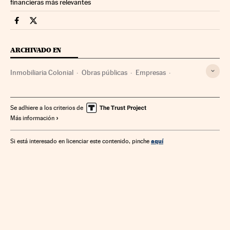
financieras más relevantes
Companias Cinco Días en Facebook
Companias Cinco Días en Twitter
ARCHIVADO EN
Inmobiliaria Colonial
Obras públicas
Empresas
Economía
Urbanismo
Se adhiere a los criterios de
Más información
aquí
Si está interesado en licenciar este contenido, pinche