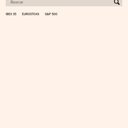
IBEX 35
EUROSTOXX
S&P 500
CALCULAR IRPF
SIMULADOR HIPOTECA
SUELDO NETO
PLANIFICA TU JUBILACIÓN
CAMBIO DIVISAS
DIRECTORIO EMPRESAS