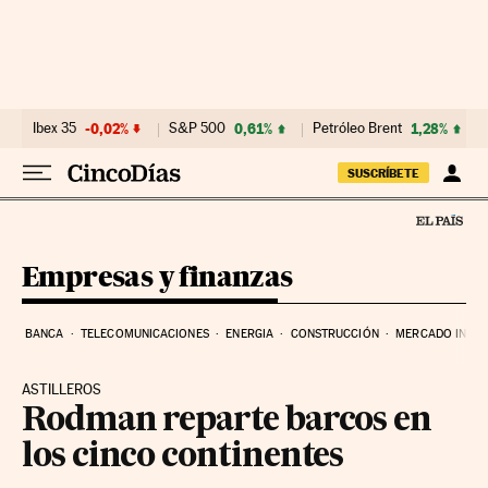
Ir al contenido
Ibex 35
-0,02%
S&P 500
0,61%
Petróleo Brent
1,28%
SUSCRÍBETE
Empresas y finanzas
BANCA
TELECOMUNICACIONES
ENERGIA
CONSTRUCCIÓN
MERCADO INMOB
ASTILLEROS
Rodman reparte barcos en
los cinco continentes