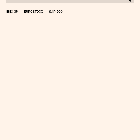
IBEX 35
EUROSTOXX
S&P 500
CALCULAR IRPF
SIMULADOR HIPOTECA
SUELDO NETO
PLANIFICA TU JUBILACIÓN
CAMBIO DIVISAS
DIRECTORIO EMPRESAS