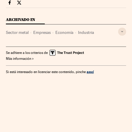
Companias Cinco Días en Facebook
Companias Cinco Días en Twitter
ARCHIVADO EN
Sector metal
Empresas
Economía
Industria
Se adhiere a los criterios de
Más información
aquí
Si está interesado en licenciar este contenido, pinche