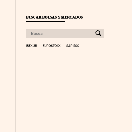
BUSCAR BOLSAS Y MERCADOS
IBEX 35
EUROSTOXX
S&P 500
nco Días en Facebook
s Cinco Días en Twitter