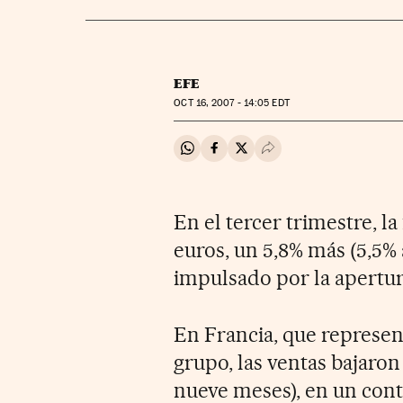
EFE
OCT
16, 2007 - 14:05
EDT
Compartir en Whatsapp
Compartir en Facebook
Compartir en Twitter
Desplegar Redes Soci
En el tercer trimestre, l
euros, un 5,8% más (5,5% 
impulsado por la apertur
En Francia, que represent
grupo, las ventas bajaron
nueve meses), en un cont