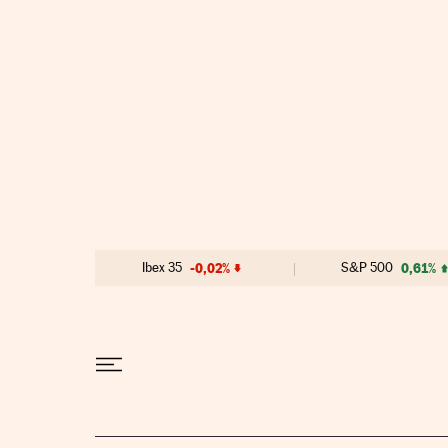
Ir al contenido
Ibex 35
-0,02%
S&P 500
0,61%