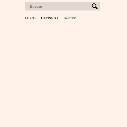
IBEX 35
EUROSTOXX
S&P 500