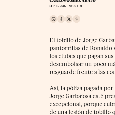
CARLOS GÓMEZ ABAJO
SEP
13, 2007 - 18:00
EDT
Compartir en Whatsapp
Compartir en Facebook
Compartir en Twitter
Desplegar Redes Soci
El tobillo de Jorge Garb
pantorrillas de Ronaldo 
los clubes que pagan sus 
desembolsar un poco más
resguarde frente a las co
Así, la póliza pagada po
Jorge Garbajosa esté pre
excepcional, porque cub
de una lesión de tobillo 