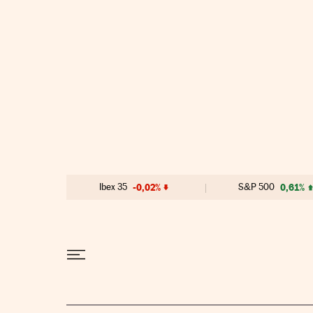
Ir al contenido
Ibex 35
-0,02%
S&P 500
0,61%