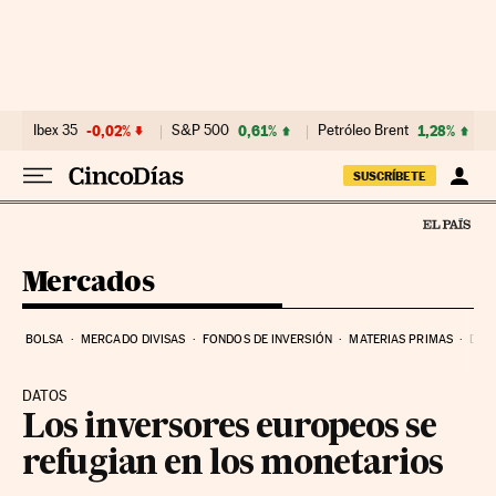
Ir al contenido
Ibex 35
-0,02%
S&P 500
0,61%
Petróleo Brent
1,28%
SUSCRÍBETE
Mercados
BOLSA
MERCADO DIVISAS
FONDOS DE INVERSIÓN
MATERIAS PRIMAS
DEU
DATOS
Los inversores europeos se
refugian en los monetarios