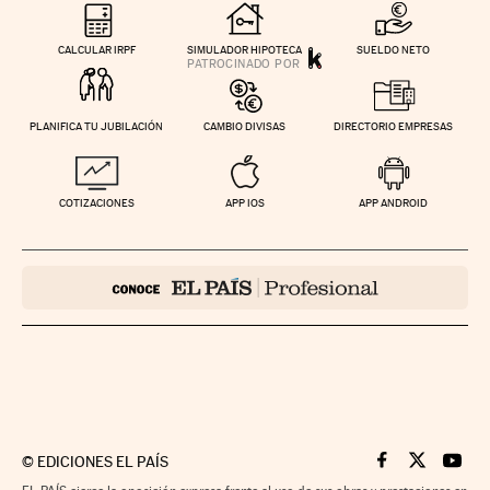
CALCULAR IRPF
SIMULADOR HIPOTECA
SUELDO NETO
PLANIFICA TU JUBILACIÓN
CAMBIO DIVISAS
DIRECTORIO EMPRESAS
COTIZACIONES
APP IOS
APP ANDROID
©
EDICIONES EL PAÍS
Cinco Días en F
Cinco Días e
Cinco 