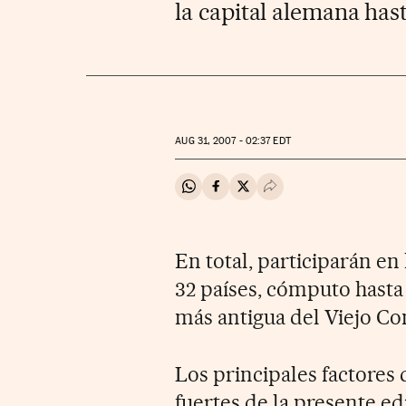
la capital alemana has
AUG
31, 2007 - 02:37
EDT
Compartir en Whatsapp
Compartir en Facebook
Compartir en Twitter
Desplegar Redes Soci
En total, participarán en
32 países, cómputo hasta 
más antigua del Viejo Con
Los principales factores 
fuertes de la presente ed