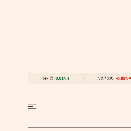
Ir al contenido
Ibex 35
0,61%
S&P 500
-0,05%