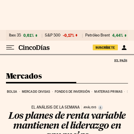
Ir al contenido
Ibex 35
0,61%
S&P 500
-0,17%
Petróleo Brent
4,44%
SUSCRÍBETE
Mercados
BOLSA
MERCADO DIVISAS
FONDOS DE INVERSIÓN
MATERIAS PRIMAS
DEU
EL ANÁLISIS DE LA SEMANA
i
ANÁLISIS
Los planes de renta variable
mantienen el liderazgo en