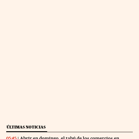
ÚLTIMAS NOTICIAS
Abrir en domingo, el tabú de los comercios en
05:45