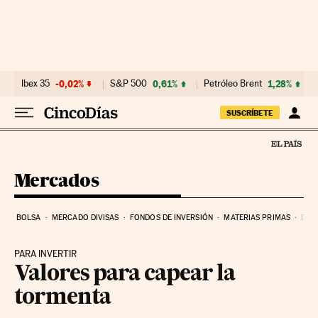
Ir al contenido
Ibex 35
-0,02%
S&P 500
0,61%
Petróleo Brent
1,28%
SUSCRÍBETE
Mercados
BOLSA
MERCADO DIVISAS
FONDOS DE INVERSIÓN
MATERIAS PRIMAS
DEU
PARA INVERTIR
Valores para capear la
tormenta