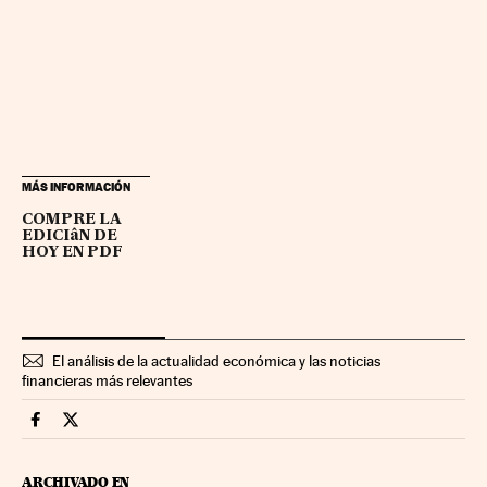
MÁS INFORMACIÓN
COMPRE LA
EDICIâN DE
HOY EN PDF
El análisis de la actualidad económica y las noticias
financieras más relevantes
Mercados Financieros Cinco Días en Facebook
Mercados Financieros Cinco Días en Twitter
ARCHIVADO EN