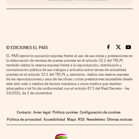
©
EDICIONES EL PAÍS
Cinco Días en F
Cinco Días e
Cinco 
EL PAÍS ejerce la oposición expresa frente al uso de sus obras y prestaciones en
la elaboración de revistas de prensa prevista en el artículo 32.1 del TRLPI;
también realiza la reserva expresa frente a la reproducción, distribución y
comunicación pública de sus trabajos y artículos sobre temas de actualidad
prevista en el artículo 33.1 del TRLPI; y, asimismo, realiza una reserva expresa
de las reproducciones y usos de las obras y otras prestaciones accesibles desde
este sitio web a medios de lectura mecánica u otros medios que resulten
adecuados a tal fin de conformidad con el artículo 67.3 del Real Decreto - ley
24/2021, de 2 de noviembre
Contacto
Aviso legal
Política cookies
Configuración de cookies
Política de privacidad
Accesibilidad
Mapa
RSS
Newsletters
Últimas noticias