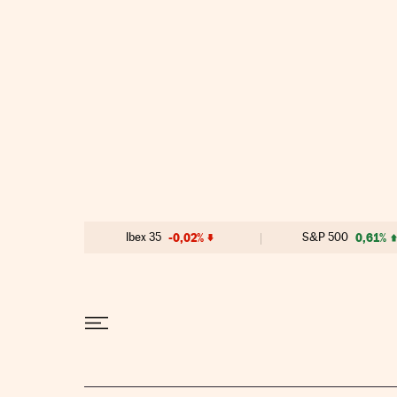
Ir al contenido
Ibex 35
-0,02%
S&P 500
0,61%