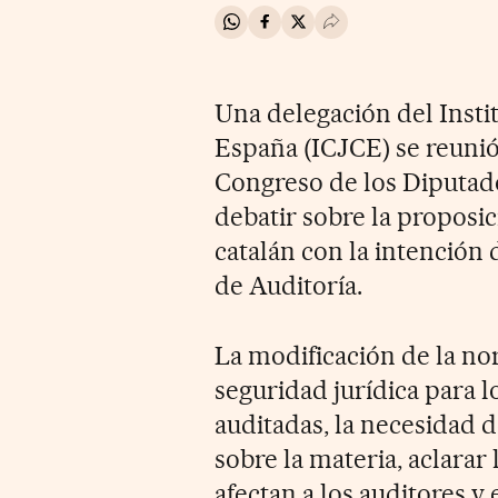
Compartir en Whatsapp
Compartir en Facebook
Compartir en Twitter
Desplegar Redes Soci
Una delegación del Insti
España (ICJCE) se reunió
Congreso de los Diputad
debatir sobre la proposi
catalán con la intención 
de Auditoría.
La modificación de la no
seguridad jurídica para l
auditadas, la necesidad 
sobre la materia, aclara
afectan a los auditores y