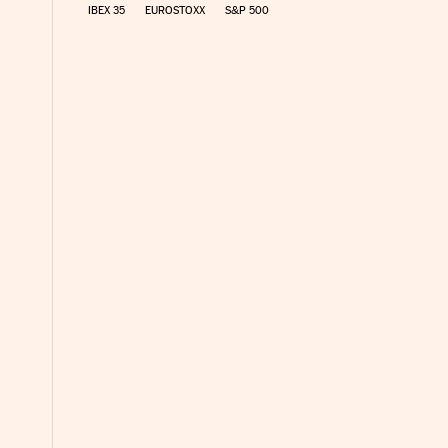
IBEX 35
EUROSTOXX
S&P 500
nco Días en Facebook
s Cinco Días en Twitter