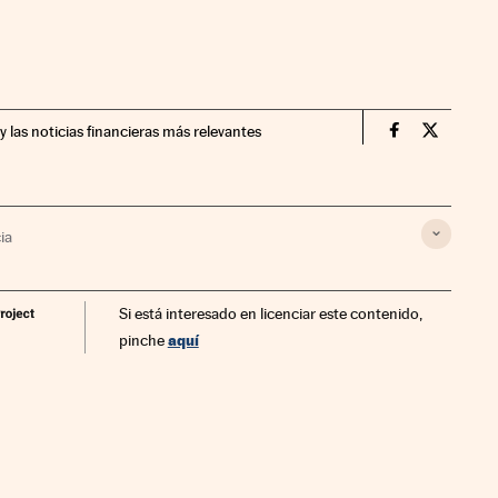
y las noticias financieras más relevantes
Companias Ci
Compania
ia
Si está interesado en licenciar este contenido,
aquí
pinche