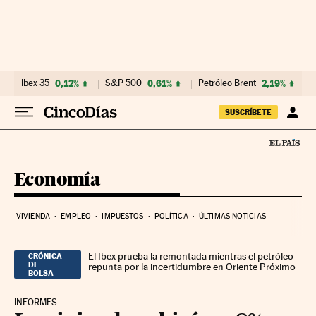
Ir al contenido
Ibex 35
0,12%
S&P 500
0,61%
Petróleo Brent
2,19%
SUSCRÍBETE
Economía
VIVIENDA
EMPLEO
IMPUESTOS
POLÍTICA
ÚLTIMAS NOTICIAS
El Ibex prueba la remontada mientras el petróleo
CRÓNICA
DE
repunta por la incertidumbre en Oriente Próximo
BOLSA
INFORMES