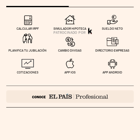
CALCULAR IRPF
SIMULADOR HIPOTECA
SUELDO NETO
PLANIFICA TU JUBILACIÓN
CAMBIO DIVISAS
DIRECTORIO EMPRESAS
COTIZACIONES
APP IOS
APP ANDROID