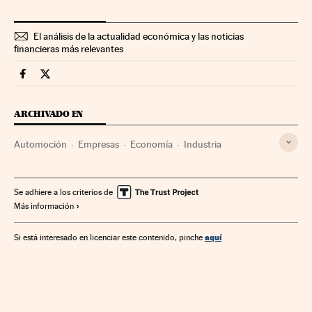
El análisis de la actualidad económica y las noticias
financieras más relevantes
Companias Cinco Días en Facebook
Companias Cinco Días en Twitter
ARCHIVADO EN
Automoción
Empresas
Economía
Industria
Se adhiere a los criterios de
Más información
aquí
Si está interesado en licenciar este contenido, pinche