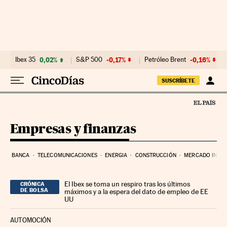
Ir al contenido
Ibex 35
0,02%
S&P 500
-0,17%
Petróleo Brent
-0,16%
SUSCRÍBETE
Empresas y finanzas
BANCA
TELECOMUNICACIONES
ENERGIA
CONSTRUCCIÓN
MERCADO INMOB
El Ibex se toma un respiro tras los últimos
CRÓNICA
DE BOLSA
máximos y a la espera del dato de empleo de EE
UU
AUTOMOCIÓN