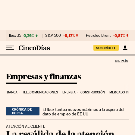
Ir al contenido
Ibex 35
0,26%
S&P 500
-0,17%
Petróleo Brent
-0,87%
SUSCRÍBETE
Empresas y finanzas
BANCA
TELECOMUNICACIONES
ENERGIA
CONSTRUCCIÓN
MERCADO INMOB
El Ibex tantea nuevos máximos a la espera del
CRÓNICA DE
BOLSA
dato de empleo de EE UU
ATENCIÓN AL CLIENTE