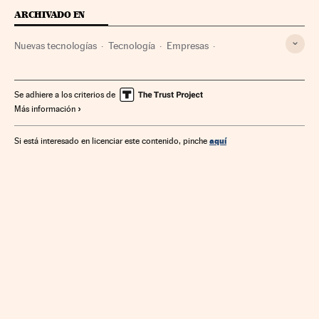
ARCHIVADO EN
Nuevas tecnologías
Tecnología
Empresas
Telecomunicaciones
Economía
Ciencia
Comunicaciones
Se adhiere a los criterios de
Más información
aquí
Si está interesado en licenciar este contenido, pinche