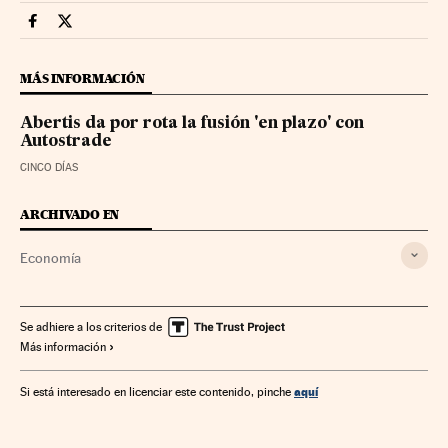
Economia Cinco Días en Facebook
Economia Cinco Días en Twitter
MÁS INFORMACIÓN
Abertis da por rota la fusión 'en plazo' con
Autostrade
CINCO DÍAS
ARCHIVADO EN
Economía
Se adhiere a los criterios de
Más información
aquí
Si está interesado en licenciar este contenido, pinche