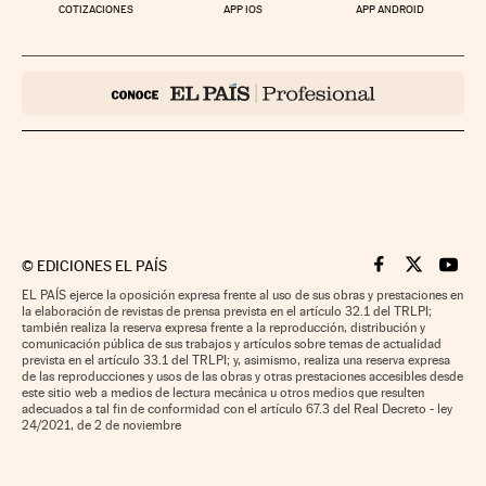
COTIZACIONES
APP IOS
APP ANDROID
©
EDICIONES EL PAÍS
Cinco Días en F
Cinco Días e
Cinco 
EL PAÍS ejerce la oposición expresa frente al uso de sus obras y prestaciones en
la elaboración de revistas de prensa prevista en el artículo 32.1 del TRLPI;
también realiza la reserva expresa frente a la reproducción, distribución y
comunicación pública de sus trabajos y artículos sobre temas de actualidad
prevista en el artículo 33.1 del TRLPI; y, asimismo, realiza una reserva expresa
de las reproducciones y usos de las obras y otras prestaciones accesibles desde
este sitio web a medios de lectura mecánica u otros medios que resulten
adecuados a tal fin de conformidad con el artículo 67.3 del Real Decreto - ley
24/2021, de 2 de noviembre