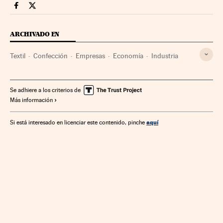
Companias Cinco Días en Facebook
Companias Cinco Días en Twitter
ARCHIVADO EN
Textil
Confección
Empresas
Economía
Industria
Se adhiere a los criterios de
Más información
aquí
Si está interesado en licenciar este contenido, pinche