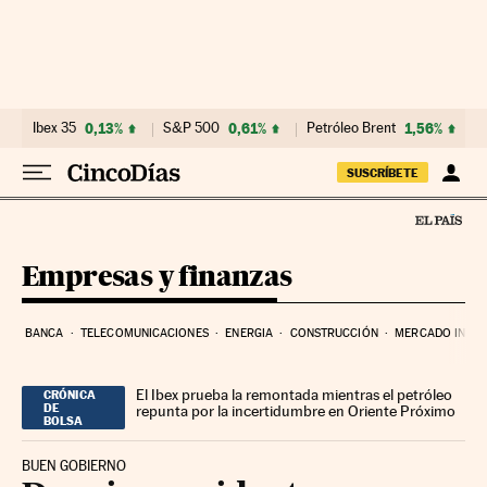
Ir al contenido
Ibex 35
0,13%
S&P 500
0,61%
Petróleo Brent
1,56%
SUSCRÍBETE
Empresas y finanzas
BANCA
TELECOMUNICACIONES
ENERGIA
CONSTRUCCIÓN
MERCADO INMOB
El Ibex prueba la remontada mientras el petróleo
CRÓNICA
DE
repunta por la incertidumbre en Oriente Próximo
BOLSA
BUEN GOBIERNO