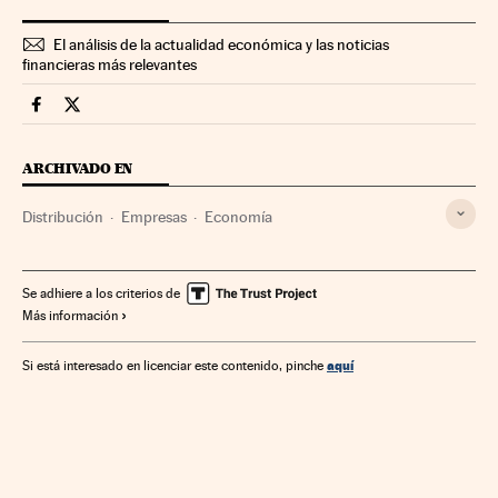
El análisis de la actualidad económica y las noticias
financieras más relevantes
Companias Cinco Días en Facebook
Companias Cinco Días en Twitter
ARCHIVADO EN
Distribución
Empresas
Economía
Se adhiere a los criterios de
Más información
aquí
Si está interesado en licenciar este contenido, pinche