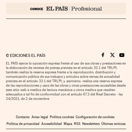
©
EDICIONES EL PAÍS
Cinco Días en F
Cinco Días e
Cinco 
EL PAÍS ejerce la oposición expresa frente al uso de sus obras y prestaciones en
la elaboración de revistas de prensa prevista en el artículo 32.1 del TRLPI;
también realiza la reserva expresa frente a la reproducción, distribución y
comunicación pública de sus trabajos y artículos sobre temas de actualidad
prevista en el artículo 33.1 del TRLPI; y, asimismo, realiza una reserva expresa
de las reproducciones y usos de las obras y otras prestaciones accesibles desde
este sitio web a medios de lectura mecánica u otros medios que resulten
adecuados a tal fin de conformidad con el artículo 67.3 del Real Decreto - ley
24/2021, de 2 de noviembre
Contacto
Aviso legal
Política cookies
Configuración de cookies
Política de privacidad
Accesibilidad
Mapa
RSS
Newsletters
Últimas noticias