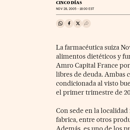
CINCO DÍAS
NOV
28, 2005 - 18:00
EST
Compartir en Whatsapp
Compartir en Facebook
Compartir en Twitter
Desplegar Redes Soci
La farmacéutica suiza No
alimentos dietéticos y fu
Amro Capital France por 
libres de deuda. Ambas 
condicionada al visto bu
el primer trimestre de 2
Con sede en la localidad 
fabrica, entre otros produ
Además, es uno de los pr