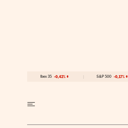
Ir al contenido
Ibex 35
-0,42%
S&P 500
-0,17%