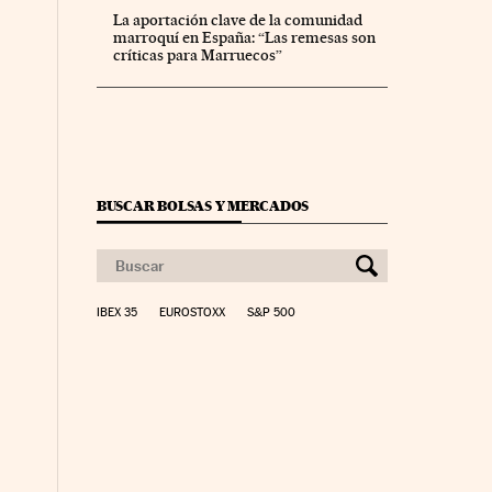
La aportación clave de la comunidad
marroquí en España: “Las remesas son
críticas para Marruecos”
BUSCAR BOLSAS Y MERCADOS
IBEX 35
EUROSTOXX
S&P 500
nco Días en Facebook
s Cinco Días en Twitter