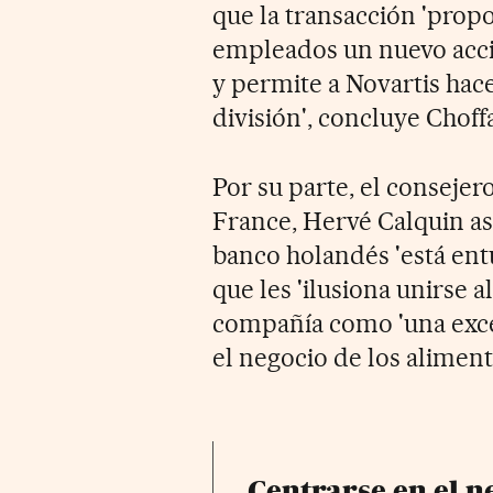
que la transacción 'propo
empleados un nuevo acci
y permite a Novartis hace
división', concluye Choffa
Por su parte, el conseje
France, Hervé Calquin ase
banco holandés 'está ent
que les 'ilusiona unirse 
compañía como 'una exce
el negocio de los aliment
Centrarse en el n