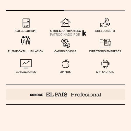
CALCULAR IRPF
SIMULADOR HIPOTECA
SUELDO NETO
PLANIFICA TU JUBILACIÓN
CAMBIO DIVISAS
DIRECTORIO EMPRESAS
COTIZACIONES
APP IOS
APP ANDROID