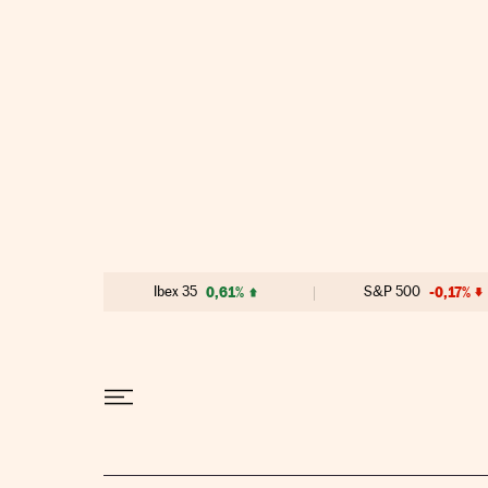
Ir al contenido
Ibex 35
0,61%
S&P 500
-0,17%