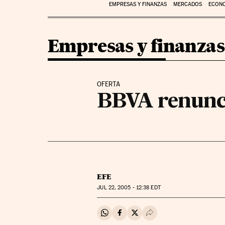
EMPRESAS Y FINANZAS
MERCADOS
ECON
Empresas y finanzas
OFERTA
BBVA renunci
EFE
JUL
22, 2005 - 12:38
EDT
Compartir en Whatsapp
Compartir en Facebook
Compartir en Twitter
Desplegar Redes Soci