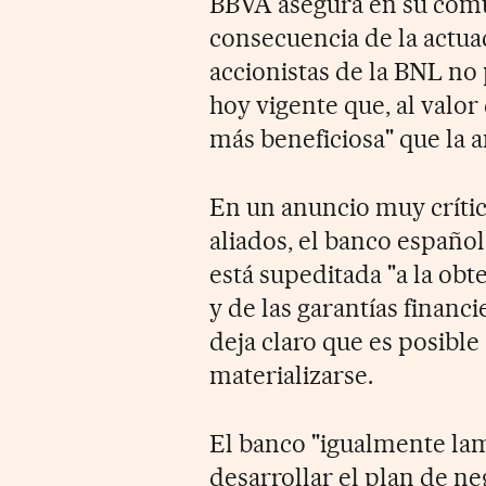
BBVA asegura en su com
consecuencia de la actuac
accionistas de la BNL no 
hoy vigente que, al valo
más beneficiosa" que la a
En un anuncio muy crític
aliados, el banco españo
está supeditada "a la obt
y de las garantías financi
deja claro que es posible
materializarse.
El banco "igualmente la
desarrollar el plan de n