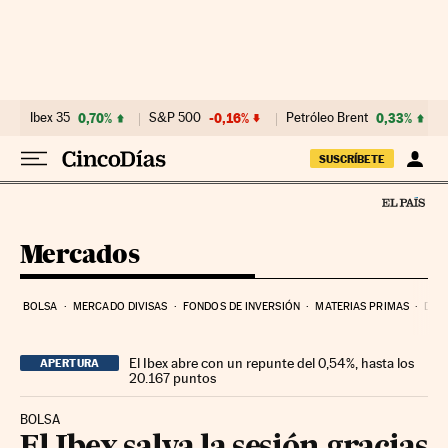
Ir al contenido
Ibex 35
0,70%
S&P 500
-0,16%
Petróleo Brent
0,33%
SUSCRÍBETE
Mercados
BOLSA
MERCADO DIVISAS
FONDOS DE INVERSIÓN
MATERIAS PRIMAS
DEU
El Ibex abre con un repunte del 0,54%, hasta los
APERTURA
20.167 puntos
BOLSA