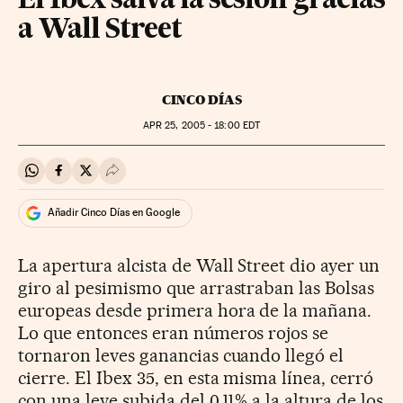
El Ibex salva la sesión gracias
a Wall Street
CINCO DÍAS
APR
25, 2005 - 18:00
EDT
Compartir en Whatsapp
Compartir en Facebook
Compartir en Twitter
Desplegar Redes Sociales
Añadir Cinco Días en Google
La apertura alcista de Wall Street dio ayer un
giro al pesimismo que arrastraban las Bolsas
europeas desde primera hora de la mañana.
Lo que entonces eran números rojos se
tornaron leves ganancias cuando llegó el
cierre. El Ibex 35, en esta misma línea, cerró
con una leve subida del 0,11% a la altura de los