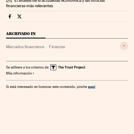
El análisis de la actualidad económica y las noticias
financieras más relevantes
Mercados Financieros Cinco Días en Facebook
Mercados Financieros Cinco Días en Twitter
ARCHIVADO EN
Mercados financieros
Finanzas
Se adhiere a los criterios de
Más información
aquí
Si está interesado en licenciar este contenido, pinche