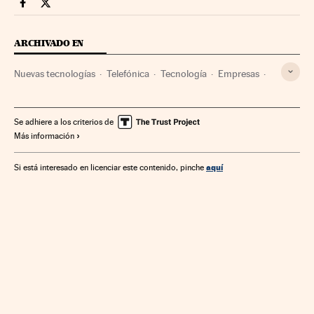
Companias Cinco Días en Facebook
Companias Cinco Días en Twitter
ARCHIVADO EN
Nuevas tecnologías
Telefónica
Tecnología
Empresas
Economía
Telecomunicaciones
Ciencia
Comunicaciones
Se adhiere a los criterios de
Más información
aquí
Si está interesado en licenciar este contenido, pinche