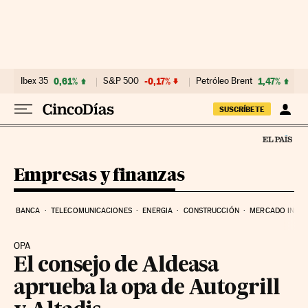
Ir al contenido
Ibex 35
0,61%
S&P 500
-0,17%
Petróleo Brent
1,47%
SUSCRÍBETE
Empresas y finanzas
BANCA
TELECOMUNICACIONES
ENERGIA
CONSTRUCCIÓN
MERCADO INMOB
OPA
El consejo de Aldeasa
aprueba la opa de Autogrill